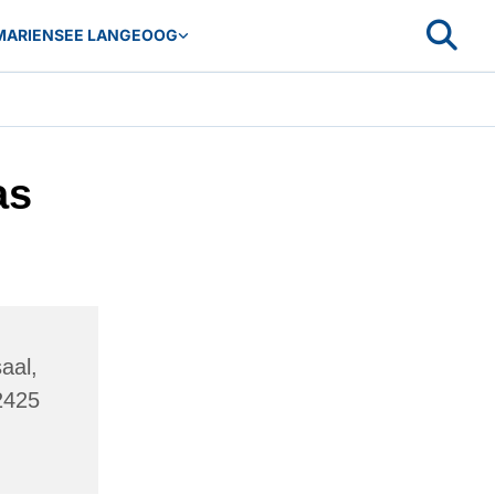
MARIENSEE LANGEOOG
as
aal,
2425