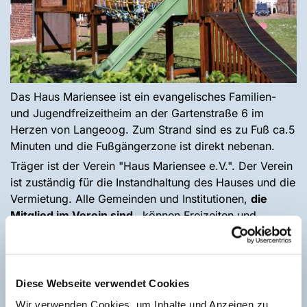
Das Haus Mariensee ist ein evangelisches Familien-
und Jugendfreizeitheim an der Gartenstraße 6 im
Herzen von Langeoog. Zum Strand sind es zu Fuß ca.5
Minuten und die Fußgängerzone ist direkt nebenan.
Träger ist der Verein "Haus Mariensee e.V.". Der Verein
ist zuständig für die Instandhaltung des Hauses und die
Vermietung. Alle Gemeinden und Institutionen,
die
Mitglied im Verein sind
, können Freizeiten und
Tagungen im Haus Mariensee durchführen.
Haus Mariensee befindet sich seit 1952 im Besitz der
Evangelisch-Lutherischen St.-Marien-Kirchengemeinde.
Diese Webseite verwendet Cookies
Kernidee schon beim Kauf des Hauses war es, auf
Langeoog einen Ort zu schaffen, an dem es möglich
Wir verwenden Cookies, um Inhalte und Anzeigen zu