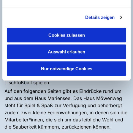
jedem Stockwerk vorhanden.
Für gemeinsame Aktivitäten stehen verschiedene
Details zeigen
Gruppenräume zur Verfügung Eine vielseitige
Spielesammlung und eine kleine Bibliothek bieten
diverse Möglichkeiten der Freizeitgestaltung. Zur
Cookies zulassen
Ausstattung gehören Alle Zimmer sind zweckmäßig
ausgestattet. Ausreichend modern gestaltete Dusch-
Auswahl erlauben
und WC-Räume sind auf jedem Stockwerk
vorhanden.außerdem ein Klavier, eine Gitarre und
diverse Liederbücher. Nebenan im Haus Möwenweg,
Nur notwendige Cookies
können Feriengäste ungestört Tischtennis, Billard oder
Tischfußball spielen.
Auf den folgenden Seiten gibt es Eindrücke rund um
und aus dem Haus Mariensee. Das Haus Möwenweg
steht für Spiel & Spaß zur Verfügung und beherbergt
zudem zwei kleine Ferienwohnungen, in denen sich die
Mitarbeiter*innen, die sich um das leibliche Wohl und
die Sauberkeit kümmern, zurückziehen können.