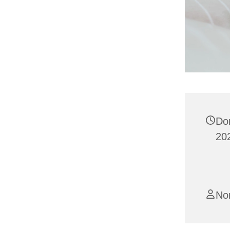
Do
202
No