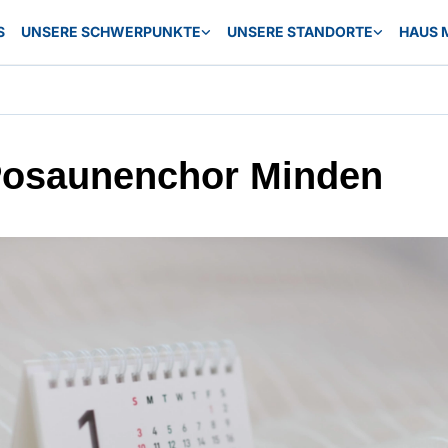
S
UNSERE SCHWERPUNKTE
UNSERE STANDORTE
HAUS 
Posaunenchor Minden