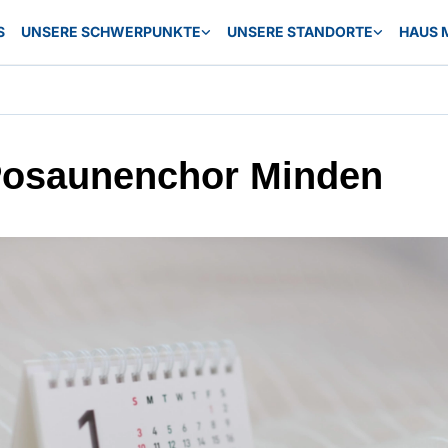
S
UNSERE SCHWERPUNKTE
UNSERE STANDORTE
HAUS 
Posaunenchor Minden