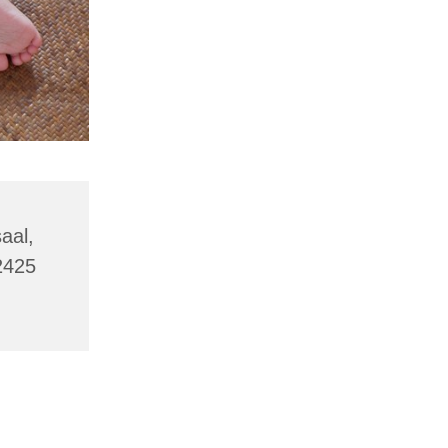
aal,
2425