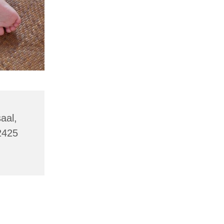
aal,
2425