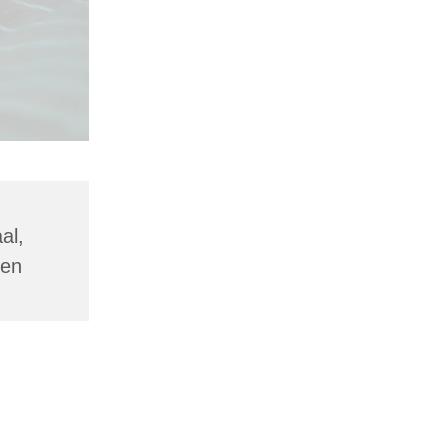
al,
den