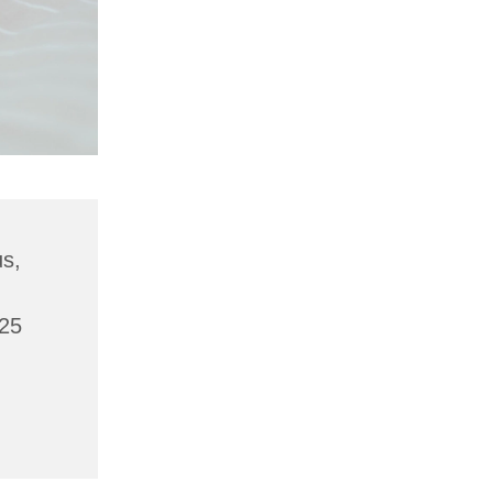
us,
425