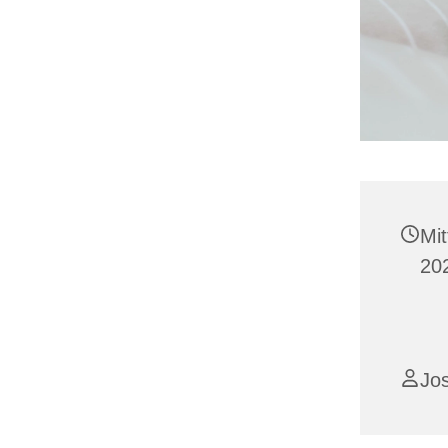
Mi
202
Jo