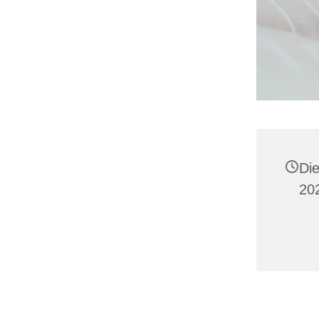
Di
202