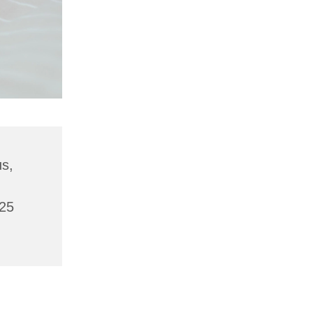
us,
425