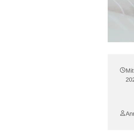
Mi
20
An